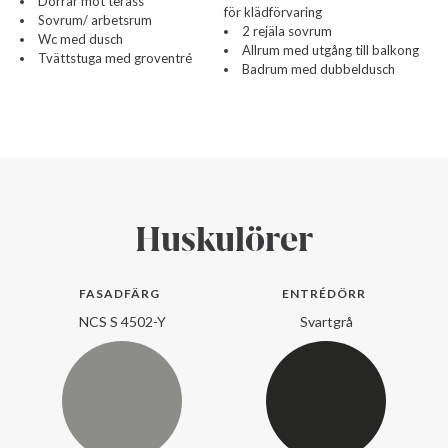
Dörrar mot terass
för klädförvaring
Sovrum/ arbetsrum
2 rejäla sovrum
Wc med dusch
Allrum med utgång till balkong
Tvättstuga med groventré
Badrum med dubbeldusch
Huskulörer
FASADFÄRG
ENTRÉDÖRR
NCS S 4502-Y
Svartgrå