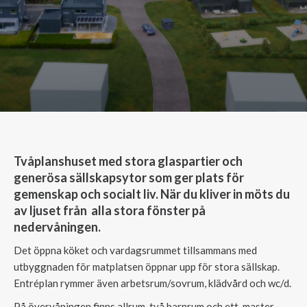
Tvåplanshuset med stora glaspartier och
generösa sällskapsytor som ger plats för
gemenskap och socialt liv. När du kliver in möts du
av ljuset från alla stora fönster på
nedervåningen.
Det öppna köket och vardagsrummet tillsammans med
utbyggnaden för matplatsen öppnar upp för stora sällskap.
Entréplan rymmer även arbetsrum/sovrum, klädvård och wc/d.
På övervåningen finns allrum, två barnrum och ett master