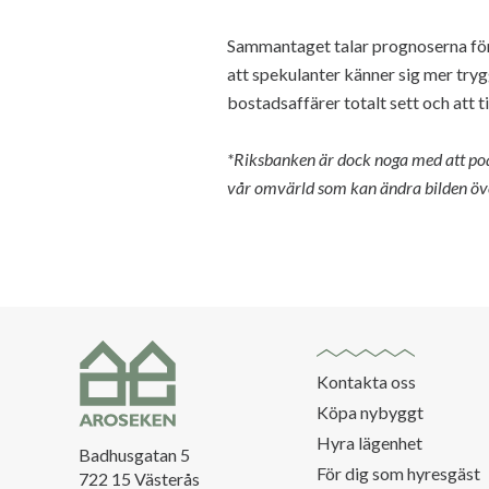
Sammantaget talar prognoserna för a
att spekulanter känner sig mer tryg
bostadsaffärer totalt sett och att t
*Riksbanken är dock noga med att poän
vår omvärld som kan ändra bilden över
Kontakta oss
Köpa nybyggt
Hyra lägenhet
Badhusgatan 5
För dig som hyresgäst
722 15 Västerås