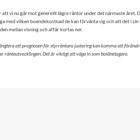
tt vi nu går mot generellt lägre räntor under det närmaste året. De
ga med vilken boendekostnad de kan förvänta sig och att det i sin 
iden mellan visning och affär kortas ner.
gtera att prognosen för styrräntans justering kan komma att förändras 
 ränteutvecklingen. Det är viktigt att väga in som bolånetagare.