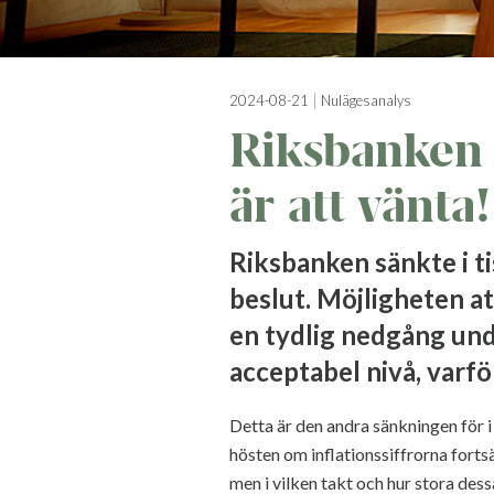
2024-08-21
Nulägesanalys
Riksbanken 
är att vänta!
Riksbanken sänkte i t
beslut. Möjligheten a
en tydlig nedgång und
acceptabel nivå, varfö
Detta är den andra sänkningen för 
hösten om inflationssiffrorna fortsät
men i vilken takt och hur stora dess