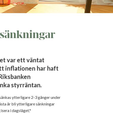
 sänkningar
et var ett väntat
 inflationen har haft
r Riksbanken
änka styrräntan.
sänkas ytterligare 2-3 gånger under
ästa år bli ytterligare sänkningar
isera i dagsläget.*