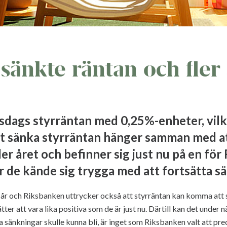
sänkte räntan och fler
isdags styrräntan med 0,25%-enheter, vilk
tt sänka styrräntan hänger samman med att
er året och befinner sig just nu på en fö
r de kände sig trygga med att fortsätta s
i år och Riksbanken uttrycker också att styrräntan kan komma att 
ter att vara lika positiva som de är just nu. Därtill kan det under n
a sänkningar skulle kunna bli, är inget som Riksbanken valt att prec