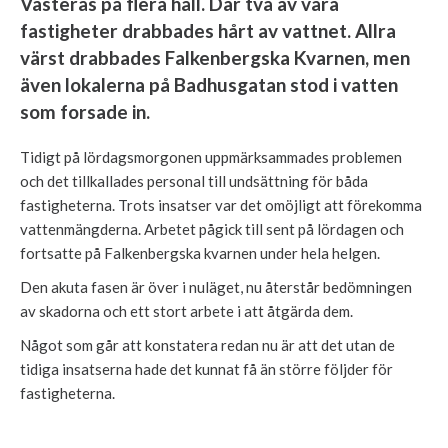
Västerås på flera håll. Där två av våra
fastigheter drabbades hårt av vattnet. Allra
värst drabbades Falkenbergska Kvarnen, men
även lokalerna på Badhusgatan stod i vatten
som forsade in.
Tidigt på lördagsmorgonen uppmärksammades problemen
och det tillkallades personal till undsättning för båda
fastigheterna. Trots insatser var det omöjligt att förekomma
vattenmängderna. Arbetet pågick till sent på lördagen och
fortsatte på Falkenbergska kvarnen under hela helgen.
Den akuta fasen är över i nuläget, nu återstår bedömningen
av skadorna och ett stort arbete i att åtgärda dem.
Något som går att konstatera redan nu är att det utan de
tidiga insatserna hade det kunnat få än större följder för
fastigheterna.