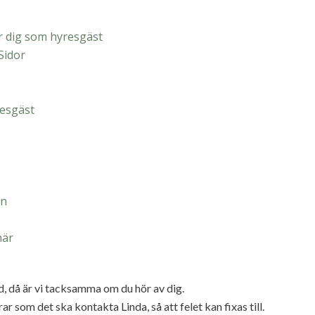
ör dig som hyresgäst
Sidor
resgäst
en
här
ed, då är vi tacksamma om du hör av dig.
 som det ska kontakta Linda, så att felet kan fixas till.