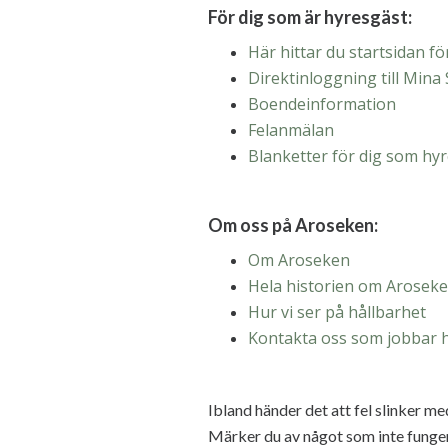
För dig som är hyresgäst:
Här hittar du startsidan f
Direktinloggning till Mina 
Boendeinformation
Felanmälan
Blanketter för dig som hy
Om oss på Aroseken:
Om Aroseken
Hela historien om Arosek
Hur vi ser på hållbarhet
Kontakta oss som jobbar 
Ibland händer det att fel slinker m
Märker du av något som inte fungerar