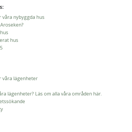
s:
ör våra nybyggda hus
v Aroseken?
 hus
erat hus
 5
ör våra lägenheter
våra lägenheter? Läs om alla våra områden här.
hetssökande
cy